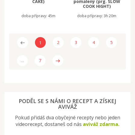
CAKE)
pomalený (prg. SLOW
COOK HIGHT)
doba přípravy:
45m
doba přípravy:
3h 20m
1
2
3
4
5
…
7
PODĚL SE S NÁMI O RECEPT A ZÍSKEJ
AVIVÁŽ
Pokud přidáš dva obyčejné recepty nebo jeden
videorecept, dostaneš od nás
aviváž zdarma.