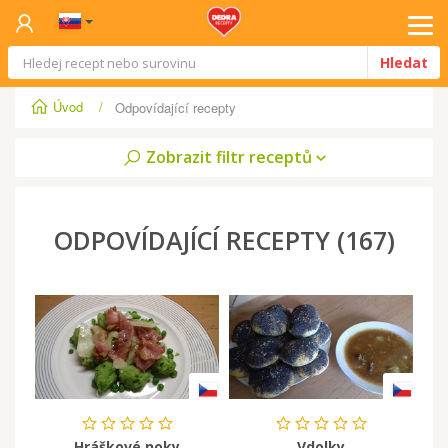
Tog
Hledat
navi
Úvod
/
Odpovídající recepty
Zobrazit filtr receptů
ODPOVÍDAJÍCÍ RECEPTY
(
167
)
Hráškové noky
Vdolky