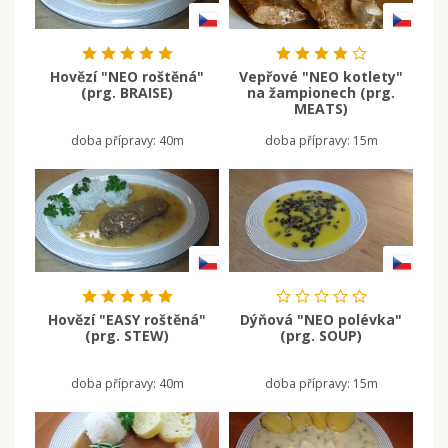
Hovězí "NEO roštěná"
Vepřové "NEO kotlety"
(prg. BRAISE)
na žampionech (prg.
MEATS)
doba přípravy:
40m
doba přípravy:
15m
Hovězí "EASY roštěná"
Dýňová "NEO polévka"
(prg. STEW)
(prg. SOUP)
doba přípravy:
40m
doba přípravy:
15m