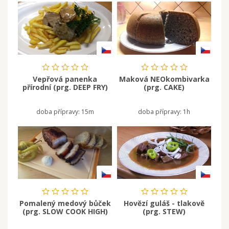
Vepřová panenka
Maková NEOkombivarka
přírodní (prg. DEEP FRY)
(prg. CAKE)
doba přípravy:
15m
doba přípravy:
1h
Pomalený medový bůček
Hovězí guláš - tlakově
(prg. SLOW COOK HIGH)
(prg. STEW)