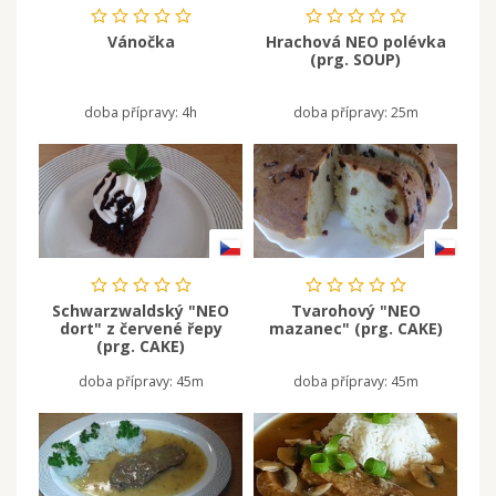
Vánočka
Hrachová NEO polévka
(prg. SOUP)
doba přípravy:
4h
doba přípravy:
25m
Schwarzwaldský "NEO
Tvarohový "NEO
dort" z červené řepy
mazanec" (prg. CAKE)
(prg. CAKE)
doba přípravy:
45m
doba přípravy:
45m