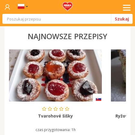
Tog
Szukaj
navi
NAJNOWSZE PRZEPISY
Tvarohové šišky
Ryžový 
czas przygotowania:
1h