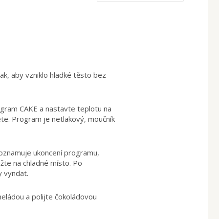
ak, aby vzniklo hladké těsto bez
ogram CAKE a nastavte teplotu na
te. Program je netlakový, moučník
 oznamuje ukoncení programu,
te na chladné místo. Po
 vyndat.
ládou a polijte čokoládovou