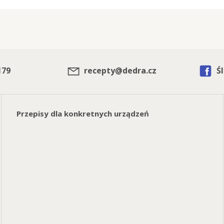
179
recepty@dedra.cz
Śl
Przepisy dla konkretnych urządzeń