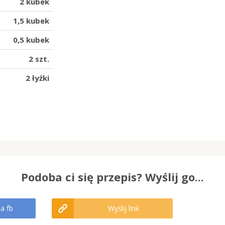
2 kubek
1,5 kubek
0,5 kubek
2 szt.
2 łyżki
Podoba ci się przepis? Wyślij go...
na fb
Wyślij link