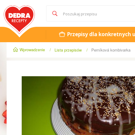
Przepisy dla konkretnych 
Wprowadzenie
/
Lista przepisów
/
Perníková kombivarka