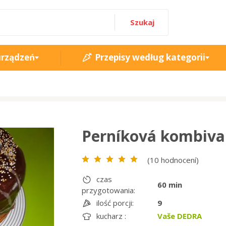
Szukaj
urządzeń
Przepisy według kategorii
Perníková kombiva
(10 hodnocení)
czas
60 min
przygotowania:
ilość porcji:
9
kucharz :
Vaše DEDRA