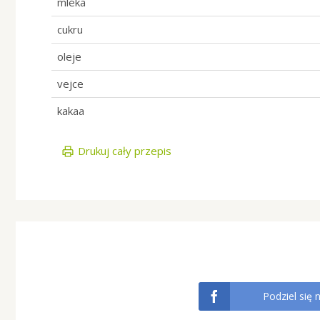
mléka
cukru
oleje
vejce
kakaa
Drukuj cały przepis
Podziel się 