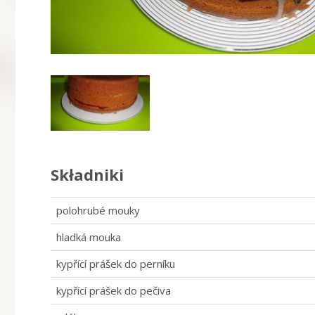
Składniki
polohrubé mouky
hladká mouka
kypřící prášek do perníku
kypřící prášek do pečiva