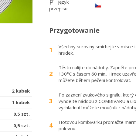
Język
przepisu:
Przygotowanie
Všechny suroviny smíchejte v misce t
1
hrudek.
Těsto nalijte do nádoby. Zapněte pr
2
130°C s časem 60 min.. Hrnec uzavře
můžete během pečení kontrolovat.
2 kubek
Po zaznení zvukového signálu, který
3
vyndejte nádobu z COMBIVARU a ulož
1 kubek
vychladnutí můžete moučník z nádoby
0,5 szt.
Hotovou kombivarku promažte marme
4
0,5 szt.
polevou.