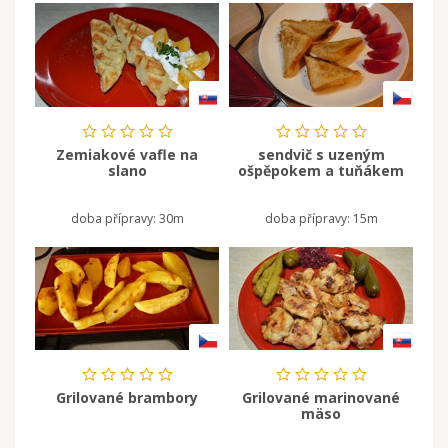
Zemiakové vafle na
sendvič s uzeným
slano
ošpěpokem a tuňákem
doba přípravy:
30m
doba přípravy:
15m
Grilované brambory
Grilované marinované
mäso