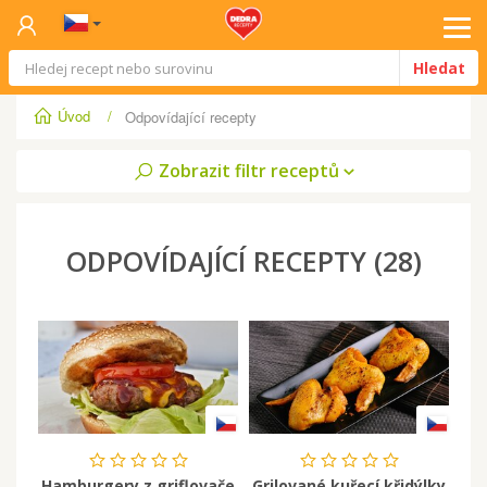
Tog
Hledat
navi
Úvod
/
Odpovídající recepty
Zobrazit filtr receptů
ODPOVÍDAJÍCÍ RECEPTY
(
28
)
Hamburgery z griflovače
Grilované kuřecí křidýlky