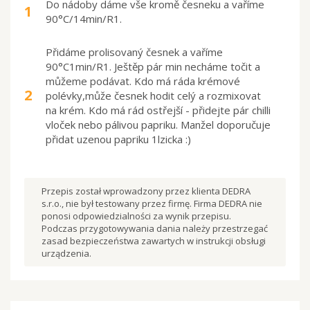
Do nádoby dáme vše kromě česneku a vaříme
1
90°C/14min/R1.
Přidáme prolisovaný česnek a vaříme
90°C1min/R1. Ještěp pár min necháme točit a
můžeme podávat. Kdo má ráda krémové
2
polévky,může česnek hodit celý a rozmixovat
na krém. Kdo má rád ostřejší - přidejte pár chilli
vloček nebo pálivou papriku. Manžel doporučuje
přidat uzenou papriku 1lzicka :)
Przepis został wprowadzony przez klienta DEDRA
s.r.o., nie był testowany przez firmę. Firma DEDRA nie
ponosi odpowiedzialności za wynik przepisu.
Podczas przygotowywania dania należy przestrzegać
zasad bezpieczeństwa zawartych w instrukcji obsługi
urządzenia.