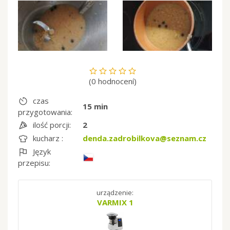
(0 hodnocení)
czas
15 min
przygotowania:
ilość porcji:
2
kucharz :
denda.zadrobilkova@seznam.cz
Język
przepisu:
urządzenie:
VARMIX 1