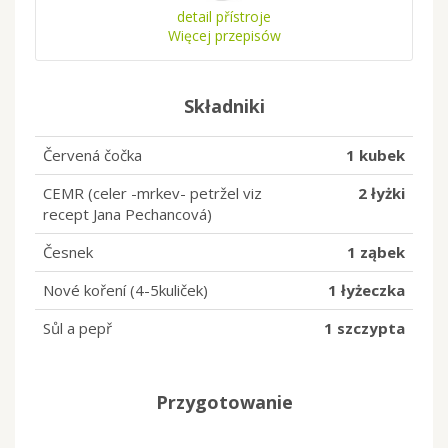
detail přístroje
Więcej przepisów
Składniki
Červená čočka
1 kubek
CEMR (celer -mrkev- petržel viz
2 łyżki
recept Jana Pechancová)
Česnek
1 ząbek
Nové koření (4-5kuliček)
1 łyżeczka
Sůl a pepř
1 szczypta
Przygotowanie