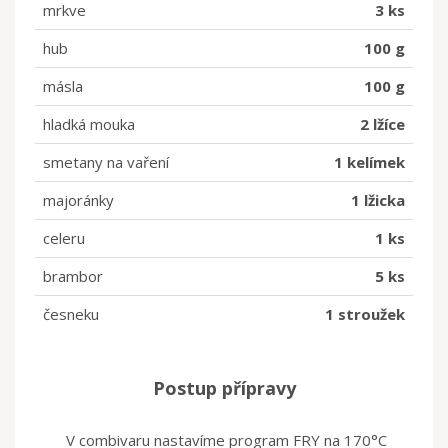
mrkve
3 ks
hub
100 g
másla
100 g
hladká mouka
2 lžíce
smetany na vaření
1 kelímek
majoránky
1 lžicka
celeru
1 ks
brambor
5 ks
česneku
1 stroužek
Postup přípravy
V combivaru nastavíme program FRY na 170°C