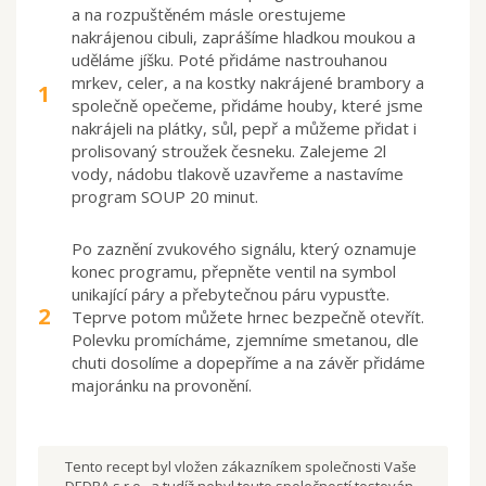
a na rozpuštěném másle orestujeme
nakrájenou cibuli, zaprášíme hladkou moukou a
uděláme jíšku. Poté přidáme nastrouhanou
mrkev, celer, a na kostky nakrájené brambory a
1
společně opečeme, přidáme houby, které jsme
nakrájeli na plátky, sůl, pepř a můžeme přidat i
prolisovaný stroužek česneku. Zalejeme 2l
vody, nádobu tlakově uzavřeme a nastavíme
program SOUP 20 minut.
Po zaznění zvukového signálu, který oznamuje
konec programu, přepněte ventil na symbol
unikající páry a přebytečnou páru vypusťte.
2
Teprve potom můžete hrnec bezpečně otevřít.
Polevku promícháme, zjemníme smetanou, dle
chuti dosolíme a dopepříme a na závěr přidáme
majoránku na provonění.
Tento recept byl vložen zákazníkem společnosti Vaše
DEDRA s.r.o., a tudíž nebyl touto společností testován.