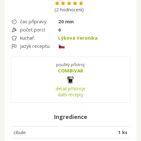
(2 hodnocení)
čas přípravy:
20 min
počet porcí:
6
kuchař:
Lýková Veronika
Jazyk receptu:
použitý přístroj:
COMBIVAR
detail přístroje
další recepty
Ingredience
cibule
1 ks