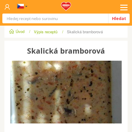
Tog
Hledat
navi
Úvod
/
Výpis receptů
/
Skalická bramborová
Skalická bramborová