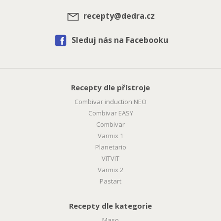
recepty@dedra.cz
Sleduj nás na Facebooku
Recepty dle přístroje
Combivar induction NEO
Combivar EASY
Combivar
Varmix 1
Planetario
VITVIT
Varmix 2
Pastart
Recepty dle kategorie
Maso