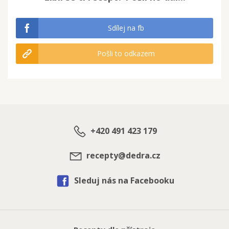
Sdílej na fb
Pošli to odkazem
+420 491 423 179
recepty@dedra.cz
Sleduj nás na Facebooku