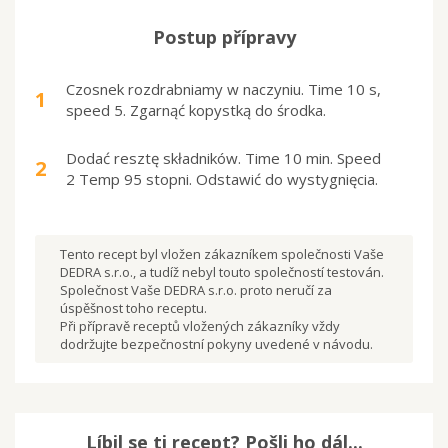
Postup přípravy
Czosnek rozdrabniamy w naczyniu. Time 10 s,
1
speed 5. Zgarnąć kopystką do środka.
Dodać resztę składników. Time 10 min. Speed
2
2 Temp 95 stopni. Odstawić do wystygnięcia.
Tento recept byl vložen zákazníkem společnosti Vaše
DEDRA s.r.o., a tudíž nebyl touto společností testován.
Společnost Vaše DEDRA s.r.o. proto neručí za
úspěšnost toho receptu.
Při přípravě receptů vložených zákazníky vždy
dodržujte bezpečnostní pokyny uvedené v návodu.
Líbil se ti recept? Pošli ho dál...