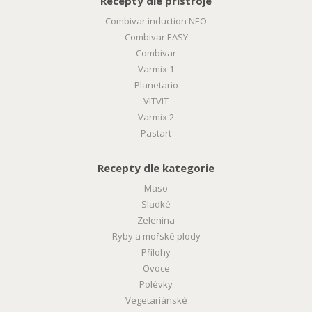
Recepty dle přístroje
Combivar induction NEO
Combivar EASY
Combivar
Varmix 1
Planetario
VITVIT
Varmix 2
Pastart
Recepty dle kategorie
Maso
Sladké
Zelenina
Ryby a mořské plody
Přílohy
Ovoce
Polévky
Vegetariánské