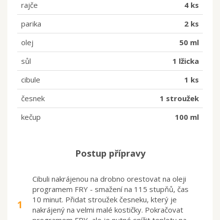
rajče
4 ks
parika
2 ks
olej
50 ml
sůl
1 lžicka
cibule
1 ks
česnek
1 stroužek
kečup
100 ml
Postup přípravy
Cibuli nakrájenou na drobno orestovat na oleji
programem FRY - smažení na 115 stupňů, čas
10 minut. Přidat stroužek česneku, který je
1
nakrájený na velmi malé kostičky. Pokračovat
programem FRY, ale je nutné snížit teplotu na