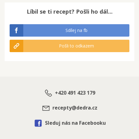
Líbil se ti recept? Pošli ho dál...
Sdílej na fb
Pošli to odkazem
+420 491 423 179
recepty@dedra.cz
Sleduj nás na Facebooku