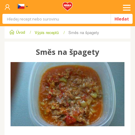
Tog
Hledat
navi
Úvod
/
Výpis receptů
/
Směs na špagety
Směs na špagety