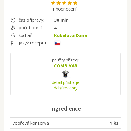
(1 hodnocení)
čas přípravy:
30 min
počet porcí:
4
kuchař:
Kubalová Dana
Jazyk receptu:
použitý přístroj:
COMBIVAR
detail přístroje
další recepty
Ingredience
vepřová konzerva
1 ks