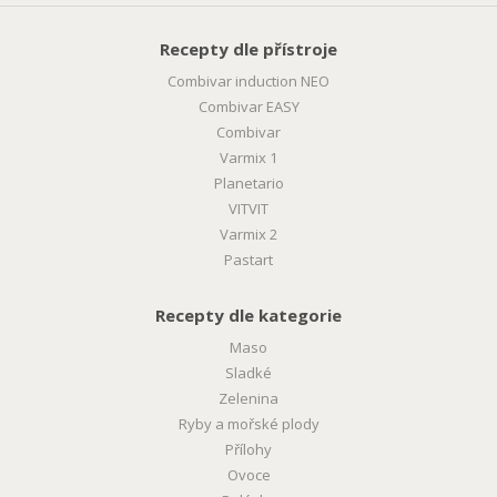
Recepty dle přístroje
Combivar induction NEO
Combivar EASY
Combivar
Varmix 1
Planetario
VITVIT
Varmix 2
Pastart
Recepty dle kategorie
Maso
Sladké
Zelenina
Ryby a mořské plody
Přílohy
Ovoce