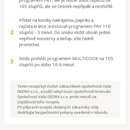
105 stupňů, ale se česnek nepřipálil a nezhořkl.
Přidat na kostky nakrájenou papriku a
rajčata,krátce orestovat programem FRY 110
2
stupňů - 5 minut. Do směsi vložit obsah jedné
vepřové konzervy a kečup. Vše řádně
promíchat.
Směs prohřát programem MULTICOOK na 105
3
stupňů po dobu 10-ti minut.
Tento recept byl vložen zákazníkem společnosti Vaše
DEDRA s.r.o., a tudíž nebyl touto společností testován.
Společnost Vaše DEDRA s.r.o. proto neručí za
úspěšnost toho receptu.
Při přípravě receptů vložených zákazníky vždy
dodržujte bezpečnostní pokyny uvedené v návodu.