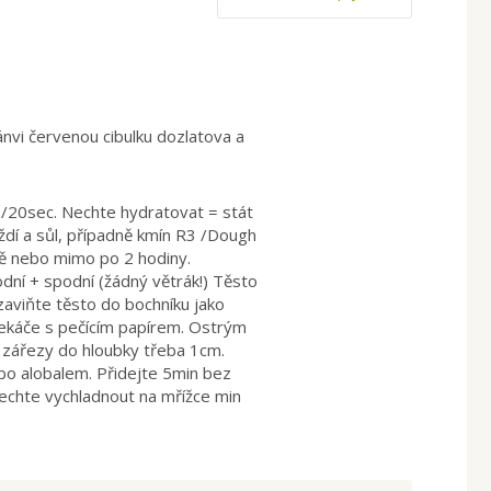
nvi červenou cibulku dozlatova a
/20sec. Nechte hydratovat = stát
ždí a sůl, případně kmín R3 /Dough
ě nebo mimo po 2 hodiny.
dní + spodní (žádný větrák!) Těsto
aviňte těsto do bochníku jako
ekáče s pečícím papírem. Ostrým
 zářezy do hloubky třeba 1cm.
o alobalem. Přidejte 5min bez
Nechte vychladnout na mřížce min