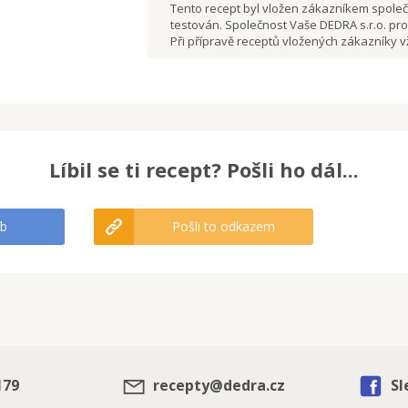
Tento recept byl vložen zákazníkem společn
testován. Společnost Vaše DEDRA s.r.o. pro
Při přípravě receptů vložených zákazníky
Líbil se ti recept? Pošli ho dál...
fb
Pošli to odkazem
179
recepty@dedra.cz
Sl