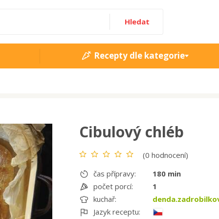
Hledat
Recepty dle kategorie
Cibulový chléb
(0 hodnocení)
čas přípravy:
180 min
počet porcí:
1
kuchař:
denda.zadrobilk
Jazyk receptu: