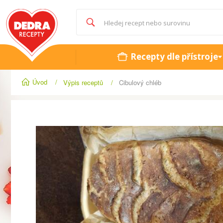
Recepty dle přístroje
Úvod
/
Výpis receptů
/
Cibulový chléb