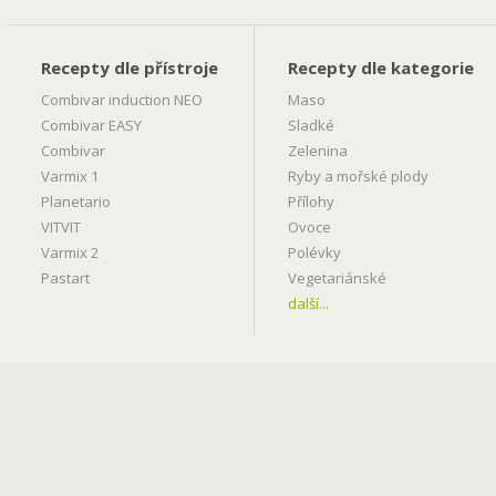
Recepty dle přístroje
Recepty dle kategorie
Combivar induction NEO
Maso
Combivar EASY
Sladké
Combivar
Zelenina
Varmix 1
Ryby a mořské plody
Planetario
Přílohy
VITVIT
Ovoce
Varmix 2
Polévky
Pastart
Vegetariánské
další...