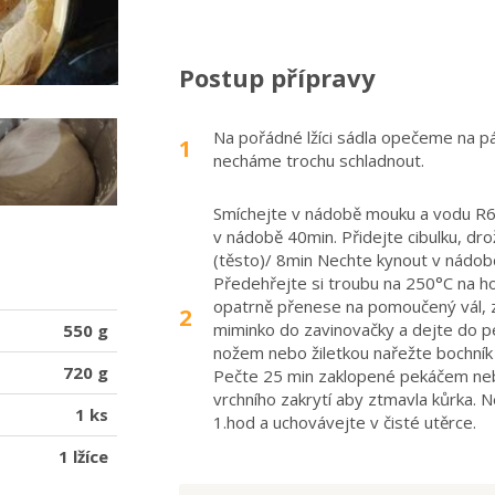
Postup přípravy
Na pořádné lžíci sádla opečeme na pá
1
necháme trochu schladnout.
Smíchejte v nádobě mouku a vodu R6
v nádobě 40min. Přidejte cibulku, dro
(těsto)/ 8min Nechte kynout v nádob
Předehřejte si troubu na 250°C na ho
opatrně přenese na pomoučený vál, z
2
miminko do zavinovačky a dejte do p
550 g
nožem nebo žiletkou nařežte bochník
720 g
Pečte 25 min zaklopené pekáčem neb
vrchního zakrytí aby ztmavla kůrka. 
1 ks
1.hod a uchovávejte v čisté utěrce.
1 lžíce