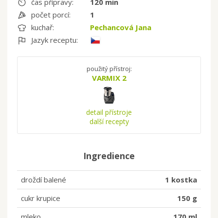
čas přípravy:
120 min
počet porcí:
1
kuchař:
Pechancová Jana
Jazyk receptu:
použitý přístroj:
VARMIX 2
detail přístroje
další recepty
Ingredience
droždí balené
1 kostka
cukr krupice
150 g
mleko
170 ml