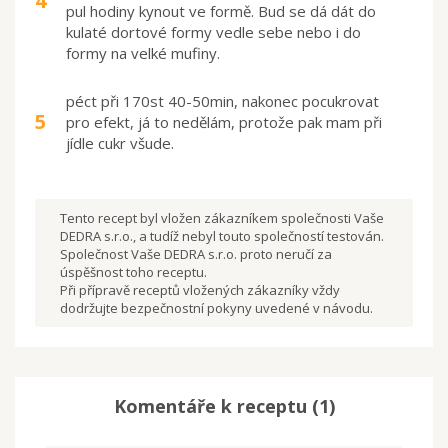
4
pul hodiny kynout ve formě. Bud se dá dát do
kulaté dortové formy vedle sebe nebo i do
formy na velké mufiny.
péct při 170st 40-50min, nakonec pocukrovat
5
pro efekt, já to nedělám, protože pak mam při
jídle cukr všude.
Tento recept byl vložen zákazníkem společnosti Vaše
DEDRA s.r.o., a tudíž nebyl touto společností testován.
Společnost Vaše DEDRA s.r.o. proto neručí za
úspěšnost toho receptu.
Při přípravě receptů vložených zákazníky vždy
dodržujte bezpečnostní pokyny uvedené v návodu.
Komentáře k receptu
(1)