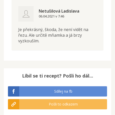
Netušilová Ladislava
06.04.2021 v 7:46
Je překrásný, škoda, že není vidět na
řezu. Ale určitě mňamka a já brzy
vyzkouším.
Líbil se ti recept? Pošli ho dál...
Sdílej na fb
Pošli to odkazem