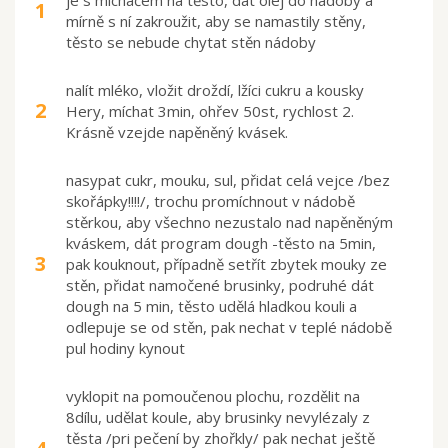
1
mírně s ní zakroužit, aby se namastily stěny,
těsto se nebude chytat stěn nádoby
nalít mléko, vložit droždí, lžíci cukru a kousky
2
Hery, míchat 3min, ohřev 50st, rychlost 2.
Krásně vzejde napěněný kvásek.
nasypat cukr, mouku, sul, přidat celá vejce /bez
skořápky!!!!/, trochu promíchnout v nádobě
stěrkou, aby všechno nezustalo nad napěněným
kváskem, dát program dough -těsto na 5min,
3
pak kouknout, případně setřít zbytek mouky ze
stěn, přidat namočené brusinky, podruhé dát
dough na 5 min, těsto udělá hladkou kouli a
odlepuje se od stěn, pak nechat v teplé nádobě
pul hodiny kynout
vyklopit na pomoučenou plochu, rozdělit na
8dílu, udělat koule, aby brusinky nevylézaly z
těsta /pri pečení by zhořkly/ pak nechat ještě