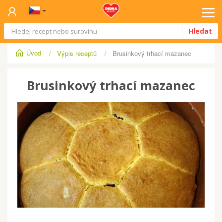
Tog
Hledat
navi
Úvod
/
Výpis receptů
/
Brusinkový trhací mazanec
Brusinkový trhací mazanec