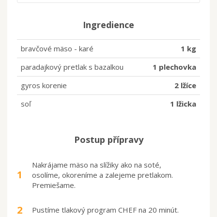
Ingredience
bravčové mäso - karé
1 kg
paradajkový pretlak s bazalkou
1 plechovka
gyros korenie
2 lžíce
soľ
1 lžicka
Postup přípravy
Nakrájame mäso na slížiky ako na soté,
1
osolíme, okoreníme a zalejeme pretlakom.
Premiešame.
2
Pustíme tlakový program CHEF na 20 minút.