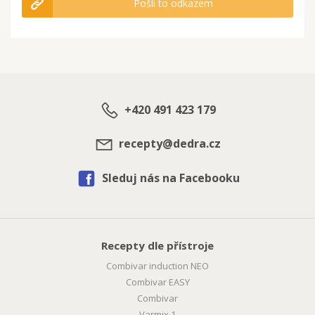
Pošli to odkazem
+420 491 423 179
recepty@dedra.cz
Sleduj nás na Facebooku
Recepty dle přístroje
Combivar induction NEO
Combivar EASY
Combivar
Varmix 1