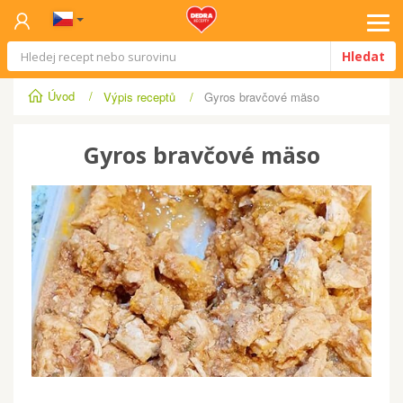
Tog
Hledat
navi
Úvod
/
Výpis receptů
/
Gyros bravčové mäso
Gyros bravčové mäso