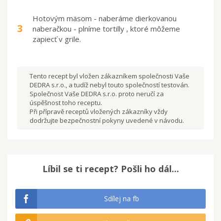
Hotovým mäsom - naberáme dierkovanou
3
naberačkou - plníme tortilly , ktoré môžeme
zapiecť v grile.
Tento recept byl vložen zákazníkem společnosti Vaše
DEDRA s.r.o., a tudíž nebyl touto společností testován.
Společnost Vaše DEDRA s.r.o. proto neručí za
úspěšnost toho receptu.
Při přípravě receptů vložených zákazníky vždy
dodržujte bezpečnostní pokyny uvedené v návodu.
Líbil se ti recept? Pošli ho dál...
Sdílej na fb