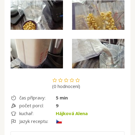
(0 hodnocení)
čas přípravy:
5 min
počet porcí:
9
kuchař:
Hájková Alena
Jazyk receptu: