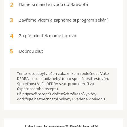
2
Dáme si mandle i vodu do Rawbota
3
Zavřeme víkem a zapneme si program sekání
4
Za pár minutek máme hotovo.
5
Dobrou chuť
Tento recept byl vložen zákazníkem společnosti Vaše
DEDRA s.r.o., a tudíž nebyl touto společností testován.
Společnost Vaše DEDRA s.r.o. proto neručí za
úspěšnost toho receptu.
Při přípravě receptů vložených zákazníky vždy
dodržujte bezpečnostní pokyny uvedené v návodu.
Líbil se ti recept? Pošli ho dál...