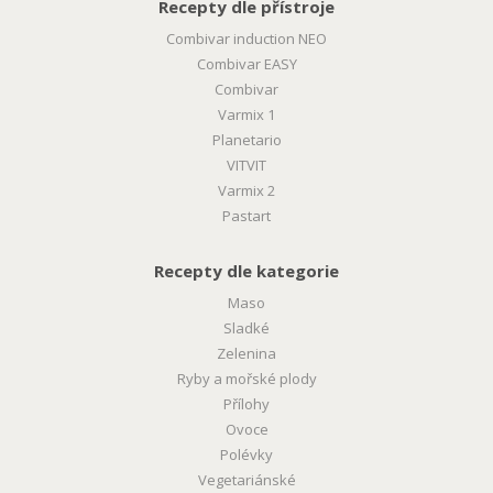
Recepty dle přístroje
Combivar induction NEO
Combivar EASY
Combivar
Varmix 1
Planetario
VITVIT
Varmix 2
Pastart
Recepty dle kategorie
Maso
Sladké
Zelenina
Ryby a mořské plody
Přílohy
Ovoce
Polévky
Vegetariánské