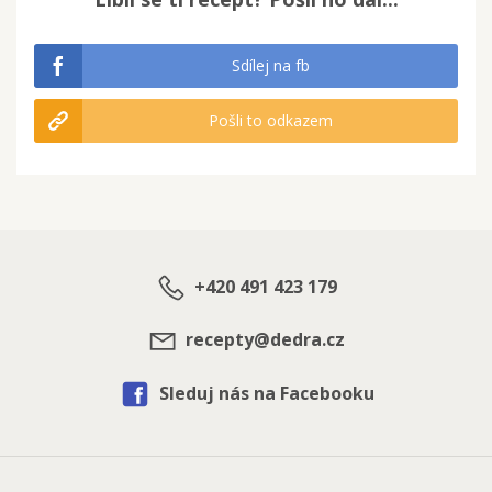
Sdílej na fb
Pošli to odkazem
+420 491 423 179
recepty@dedra.cz
Sleduj nás na Facebooku