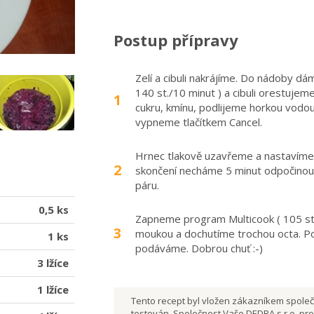
Postup přípravy
Zelí a cibuli nakrájíme. Do nádoby d
140 st./10 minut ) a cibuli orestujeme
1
cukru, kmínu, podlijeme horkou vodo
vypneme tlačítkem Cancel.
Hrnec tlakově uzavřeme a nastavíme
2
skončení necháme 5 minut odpočino
páru.
0,5 ks
Zapneme program Multicook ( 105 st 
3
moukou a dochutíme trochou octa. 
1 ks
podáváme. Dobrou chuť :-)
3 lžíce
1 lžíce
Tento recept byl vložen zákazníkem společn
testován. Společnost Vaše DEDRA s.r.o. pro