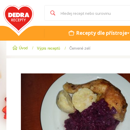
Recepty dle přístroje
Úvod
/
Výpis receptů
/
Červené zelí