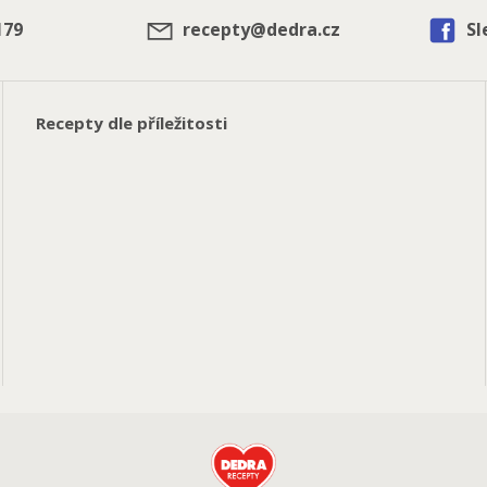
179
recepty@dedra.cz
Sl
Recepty dle příležitosti