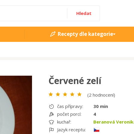
Hledat
Recepty dle kategorie
Červené zelí
(2 hodnocení)
čas přípravy:
30 min
počet porcí:
4
kuchař:
Beranová Veronik
Jazyk receptu: