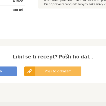
4 lžíce
Při přípravě receptů vložených zákazníky
300 ml
Líbil se ti recept? Pošli ho dál...
fb
Pošli to odkazem