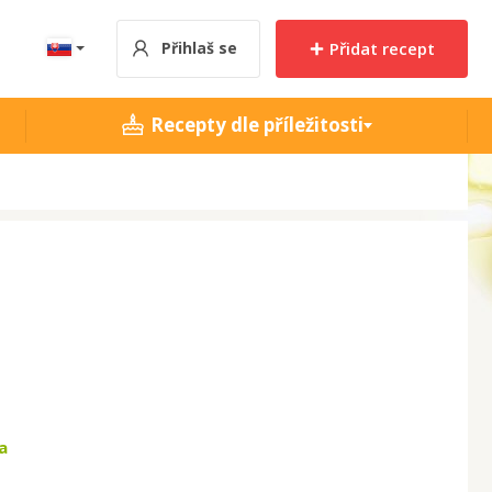
Přihlaš se
Přidat recept
Recepty dle příležitosti
a