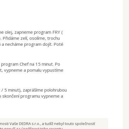
áme olej, zapneme program FRY (
. Přidáme zelí, osolíme, trochu
u a necháme program dojít. Poté
 program Chef na 15 minut. Po
ut, vypneme a pomalu vypustíme
/ 5 minut), zaprášíme polohrubou
Po skončení programu vypneme a
osti Vaše DEDRA s.r.o., a tudíž nebyl touto společností
to neručí za úspěšnost toho receptu.