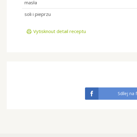
masła
soli i pieprzu
Vytisknout detail receptu
Sdílej na 