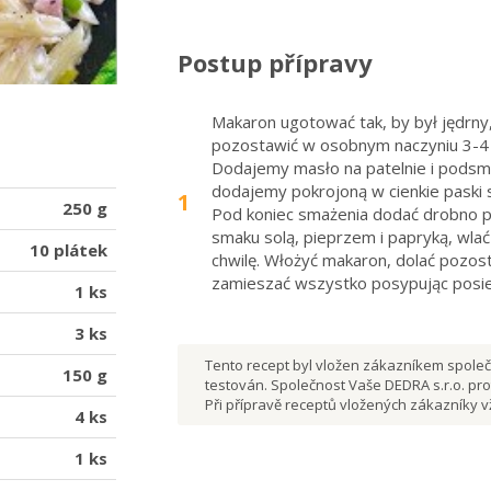
Postup přípravy
Makaron ugotować tak, by był jędrny
pozostawić w osobnym naczyniu 3-4 
Dodajemy masło na patelnie i podsmaż
dodajemy pokrojoną w cienkie paski s
1
250 g
Pod koniec smażenia dodać drobno p
smaku solą, pieprzem i papryką, wla
10 plátek
chwilę. Włożyć makaron, dolać pozo
zamieszać wszystko posypując posiek
1 ks
3 ks
Tento recept byl vložen zákazníkem společn
150 g
testován. Společnost Vaše DEDRA s.r.o. pro
Při přípravě receptů vložených zákazníky
4 ks
1 ks