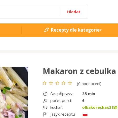
Hledat
Recepty dle kategorie
Makaron z cebulka 
(0 hodnocení)
čas přípravy:
35 min
počet porcí:
6
kuchař:
olkakoreckax33@
Jazyk receptu: