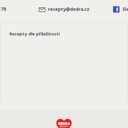
179
recepty@dedra.cz
Sl
Recepty dle příležitosti