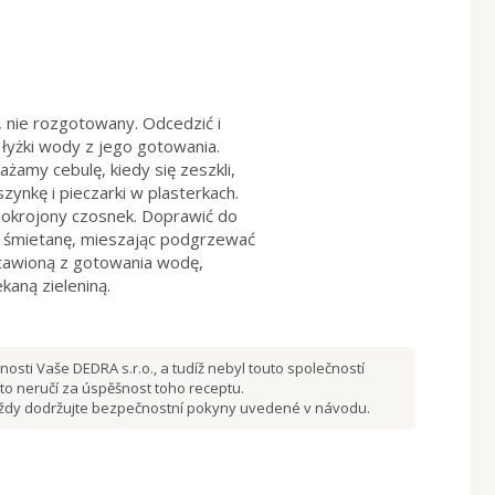
, nie rozgotowany. Odcedzić i
łyżki wody z jego gotowania.
amy cebulę, kiedy się zeszkli,
zynkę i pieczarki w plasterkach.
okrojony czosnek. Doprawić do
ć śmietanę, mieszając podgrzewać
stawioną z gotowania wodę,
aną zieleniną.
osti Vaše DEDRA s.r.o., a tudíž nebyl touto společností
to neručí za úspěšnost toho receptu.
 vždy dodržujte bezpečnostní pokyny uvedené v návodu.