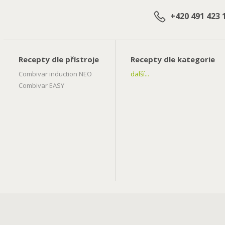
+420 491 423 
Recepty dle přístroje
Recepty dle kategorie
Combivar induction NEO
další...
Combivar EASY