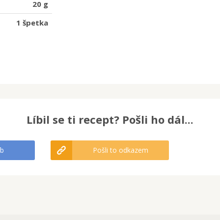
20 g
1 špetka
Líbil se ti recept? Pošli ho dál...
fb
Pošli to odkazem