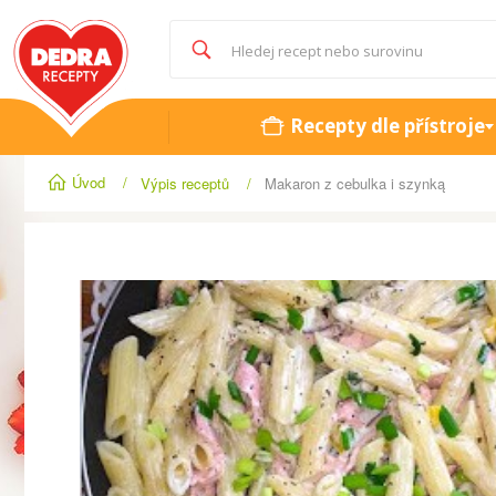
Recepty dle přístroje
Úvod
/
Výpis receptů
/
Makaron z cebulka i szynką